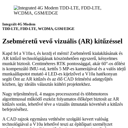
Integrált 4G Modem
TDD-LTE, FDD-LTE, WCDMA, GSM/EDGE
Zsebméretű vevő vizuális (AR) kitűzéssel
Kapd fel a V10a-t, és kezdj el mérni! Zsebméretű kialakításának és
AR kitűző technológiájának köszönhetően egyszerű, kényelmes
munkát biztosít. Centiméteres RTK pontossággal, akár 60°-os dőlést
is kompenzáló IMU-val, kettős 5 MP-es kamerájával és a valós idejű
munkaállapotot mutató 4 LED-es kijelzővel a V10a hatékonyan
segíti Önt az AR kitűzés és az élő CAD felmérési adatgyűjtés
közben, így ideális választás kültéri projektekhez.
Nagy teljesítményű, 4 magos processzorral és többmotoros
algoritmussal működő eszköz folyamatos élőképet biztosít az AR
kitűzés során, lehetővé téve a vizuális útmutatás követését a kitűzés
befejezéséhez.
A CAD rajzok egymásra vetítésére szolgáló kevert valóság
technológiával a V10a lehetővé teszi az építőipari személyzet