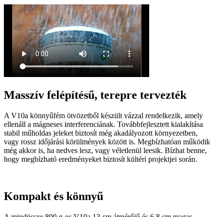
Masszív felépítésű, terepre tervezték
A V10a könnyűfém ötvözetből készült vázzal rendelkezik, amely
ellenáll a mágneses interferenciának. Továbbfejlesztett kialakítása
stabil műholdas jeleket biztosít még akadályozott környezetben,
vagy rossz időjárási körülmények között is. Megbízhatóan működik
még akkor is, ha nedves lesz, vagy véletlenül leesik. Bízhat benne,
hogy megbízható eredményeket biztosít kültéri projektjei során.
Kompakt és könnyű
A mindössze 800 g-os V10a 13 cm átmérőjű és 6,8 cm magas.