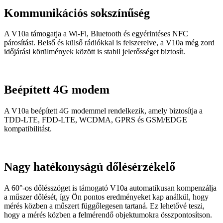
Kommunikációs sokszínűség
A V10a támogatja a Wi-Fi, Bluetooth és egyérintéses NFC
párosítást. Belső és külső rádiókkal is felszerelve, a V10a még zord
időjárási körülmények között is stabil jelerősséget biztosít.
Beépített 4G modem
A V10a beépített 4G modemmel rendelkezik, amely biztosítja a
TDD-LTE, FDD-LTE, WCDMA, GPRS és GSM/EDGE
kompatibilitást.
Nagy hatékonyságú dőlésérzékelő
A 60°-os dőlésszöget is támogató V10a automatikusan kompenzálja
a műszer dőlését, így Ön pontos eredményeket kap análkül, hogy
mérés közben a műszert függőlegesen tartaná. Ez lehetővé teszi,
hogy a mérés közben a felmérendő objektumokra összpontosítson.