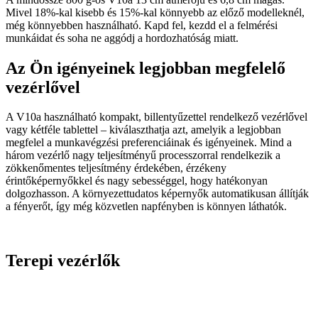
Mivel 18%-kal kisebb és 15%-kal könnyebb az előző modelleknél,
még könnyebben használható. Kapd fel, kezdd el a felmérési
munkáidat és soha ne aggódj a hordozhatóság miatt.
Az Ön igényeinek legjobban megfelelő
vezérlővel
A V10a használható kompakt, billentyűzettel rendelkező vezérlővel
vagy kétféle tablettel – kiválaszthatja azt, amelyik a legjobban
megfelel a munkavégzési preferenciáinak és igényeinek. Mind a
három vezérlő nagy teljesítményű processzorral rendelkezik a
zökkenőmentes teljesítmény érdekében, érzékeny
érintőképernyőkkel és nagy sebességgel, hogy hatékonyan
dolgozhasson. A környezettudatos képernyők automatikusan állítják
a fényerőt, így még közvetlen napfényben is könnyen láthatók.
Terepi vezérlők