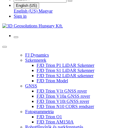
English (US)
English (US)
Magyar
Sign in
FJ Dynamics
Szkennerek
FJD Trion P1 LiDAR Szkenner
FJD Trion S1 LiDAR Szkenner
FJD Trion S2 LiDAR szkenner
FJD Trion Model
GNSS
FJD Trion V1t GNSS rover
FJD Trion V10a GNSS rover
FJD Trion V10i GNSS rover
FJD Trion N10 CORS rendszer
Fotogrammetria
FJD Trion O1
FJD Trion AM150A
Robotfűnyírók és parkfenntartás