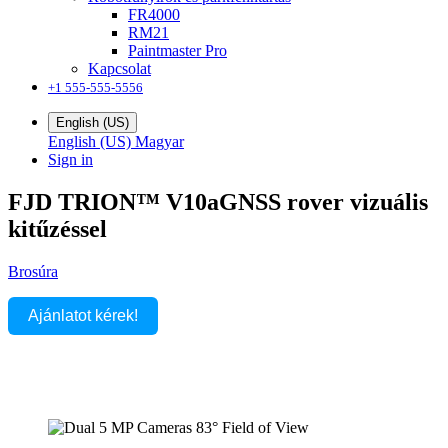
FR4000
RM21
Paintmaster Pro
Kapcsolat
+1 555-555-5556
English (US)
English (US)
Magyar
Sign in
FJD TRION™ V10a
GNSS rover vizuális
kitűzéssel
Brosúra
Ajánlatot kérek!