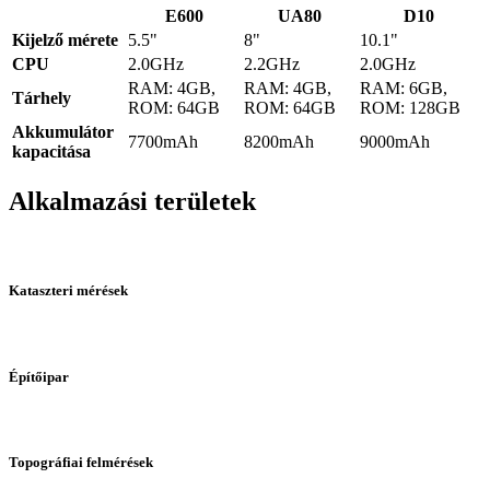
E600
UA80
D10
Kijelző mérete
5.5"
8"
10.1"
CPU
2.0GHz
2.2GHz
2.0GHz
RAM: 4GB,
RAM: 4GB,
RAM: 6GB,
Tárhely
ROM: 64GB
ROM: 64GB
ROM: 128GB
Akkumulátor
7700mAh
8200mAh
9000mAh
kapacitása
Alkalmazási területek
Kataszteri mérések
Építőipar
Topográfiai felmérések