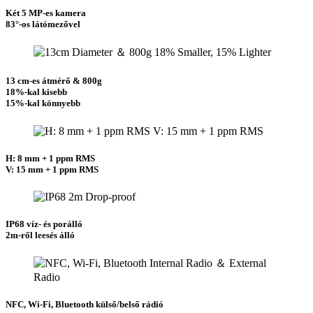
Két 5 MP-es kamera
83°-os látómezővel
13 cm-es átmérő & 800g
18%-kal kisebb
15%-kal könnyebb
H: 8 mm + 1 ppm RMS
V: 15 mm + 1 ppm RMS
IP68 víz- és porálló
2m-ről leesés álló
NFC, Wi-Fi, Bluetooth külső/belső rádió