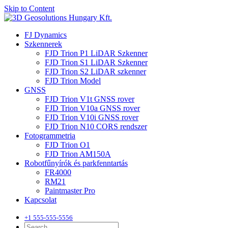
Skip to Content
FJ Dynamics
Szkennerek
FJD Trion P1 LiDAR Szkenner
FJD Trion S1 LiDAR Szkenner
FJD Trion S2 LiDAR szkenner
FJD Trion Model
GNSS
FJD Trion V1t GNSS rover
FJD Trion V10a GNSS rover
FJD Trion V10i GNSS rover
FJD Trion N10 CORS rendszer
Fotogrammetria
FJD Trion O1
FJD Trion AM150A
Robotfűnyírók és parkfenntartás
FR4000
RM21
Paintmaster Pro
Kapcsolat
+1 555-555-5556