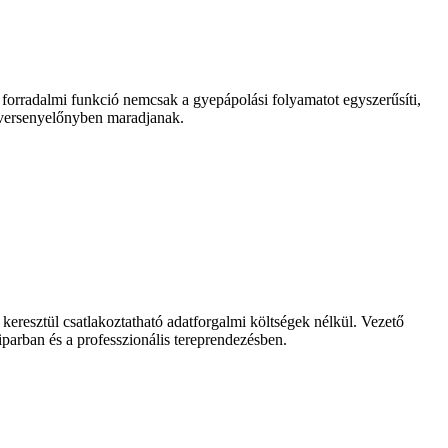
 forradalmi funkció nemcsak a gyepápolási folyamatot egyszerűsíti,
y versenyelőnyben maradjanak.
keresztül csatlakoztatható adatforgalmi költségek nélkül. Vezető
iparban és a professzionális tereprendezésben.