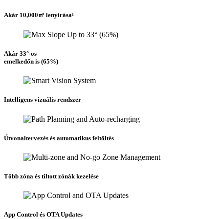
Akár 10,000㎡ lenyírása¹
Akár 33°-os
emelkedőn is (65%)
Intelligens vizuális rendszer
Útvonaltervezés és automatikus feltöltés
Több zóna és tiltott zónák kezelése
App Control és OTA Updates