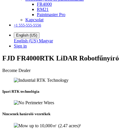
FR4000
RM21
Paintmaster Pro
Kapcsolat
+1 555-555-5556
English (US)
English (US)
Magyar
Sign in
FJD FR4000
RTK LiDAR Robotfűnyíró
Become Dealer
Ipari RTK technológia
Nincsenek határoló vezetékek