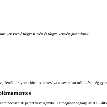
elyek kiváló tárgyészlelést és tárgyelkerülést garantálnak.
jelentő környezetekben is, biztosítva a zavartalan működést még gyen
roblémamentes
t mindössze 10 percet vesz igénybe. Ez magában foglalja az RTK állomá