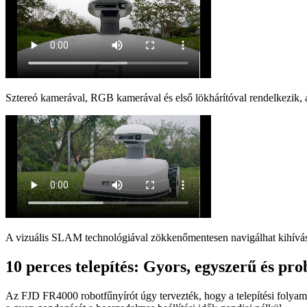
Sztereó kamerával, RGB kamerával és első lökhárítóval rendelkezik, am
A vizuális SLAM technológiával zökkenőmentesen navigálhat kihívást 
10 perces telepítés: Gyors, egyszerű és p
Az FJD FR4000 robotfűnyírót úgy tervezték, hogy a telepítési folyama