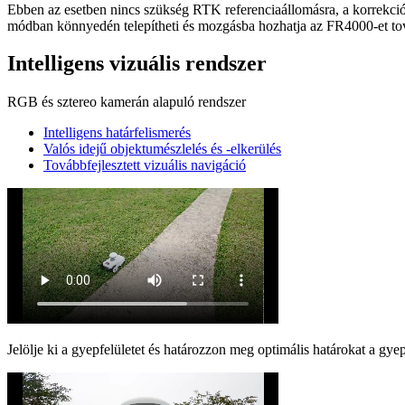
Ebben az esetben nincs szükség RTK referenciaállomásra, a korrekció
módban könnyedén telepítheti és mozgásba hozhatja az FR4000-et tová
Intelligens vizuális rendszer
RGB és sztereo kamerán alapuló rendszer
Intelligens határfelismerés
Valós idejű objektumészlelés és -elkerülés
Továbbfejlesztett vizuális navigáció
Jelölje ki a gyepfelületet és határozzon meg optimális határokat a gy