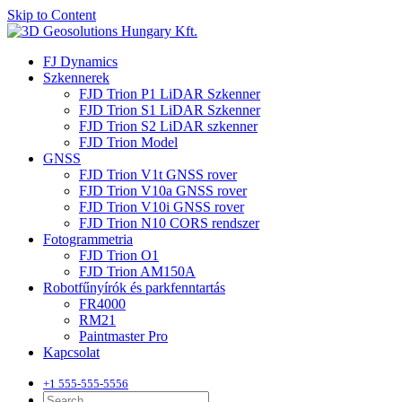
Skip to Content
FJ Dynamics
Szkennerek
FJD Trion P1 LiDAR Szkenner
FJD Trion S1 LiDAR Szkenner
FJD Trion S2 LiDAR szkenner
FJD Trion Model
GNSS
FJD Trion V1t GNSS rover
FJD Trion V10a GNSS rover
FJD Trion V10i GNSS rover
FJD Trion N10 CORS rendszer
Fotogrammetria
FJD Trion O1
FJD Trion AM150A
Robotfűnyírók és parkfenntartás
FR4000
RM21
Paintmaster Pro
Kapcsolat
+1 555-555-5556