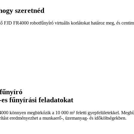
ahogy szeretnéd
dő FJD FR4000 robotfűnyíró virtuális korlátokat határoz meg, és centim
fűnyíró
es fűnyírási feladatokat
R4000 könnyen megbirkózik a 10 000 m² feletti gyepfelületekkel. Meg
karítást eredményezhet a munkaerő-, üzemanyag- és időköltségekben.