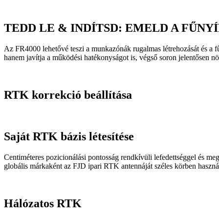
TEDD LE & INDÍTSD: EMELD A FŰN
Az FR4000 lehetővé teszi a munkazónák rugalmas létrehozását és a fűn
hanem javítja a működési hatékonyságot is, végső soron jelentősen n
RTK korrekció beállítása
Saját RTK bázis létesítése
Centiméteres pozicionálási pontosság rendkívüli lefedettséggel és me
globális márkaként az FJD ipari RTK antennáját széles körben használj
Hálózatos RTK