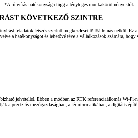
*A fűnyírás hatékonysága függ a tényleges munkakörülményektől.
YÍRÁST KÖVETKEZŐ SZINTRE
yírási feladatok tetszés szerinti megkezdését töltőállomás nélkül. Ez a
övelve a hatékonyságot és lehetővé téve a vállalkozások számára, hog
gbízható jelvétellel. Ebben a módban az RTK referenciaállomás Wi-Fi-n 
ák a precíziós mezőgazdaságban, a térinformatikában, a digitális építő