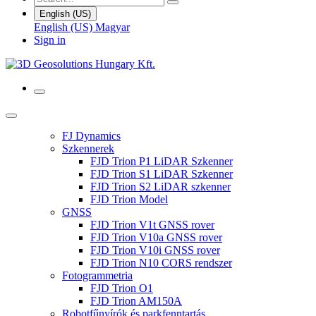
English (US)
English (US)
Magyar
Sign in
FJ Dynamics
Szkennerek
FJD Trion P1 LiDAR Szkenner
FJD Trion S1 LiDAR Szkenner
FJD Trion S2 LiDAR szkenner
FJD Trion Model
GNSS
FJD Trion V1t GNSS rover
FJD Trion V10a GNSS rover
FJD Trion V10i GNSS rover
FJD Trion N10 CORS rendszer
Fotogrammetria
FJD Trion O1
FJD Trion AM150A
Robotfűnyírók és parkfenntartás