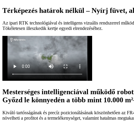
Térképezés határok nélkül – Nyírj füvet, 
Az ipari RTK technológiával és intelligens vizuális rendszerrel műkö
Tökéletesen illeszkedik kertje egyedi elrendezéséhez.
Mesterséges intelligenciával működő robot
Győzd le könnyedén a több mint 10.000 m²-
Kiváló tartósságának és precíz pozicionálásának köszönhetően az F
növelheti a profitot és a termelékenységet, valamint hatalmas megta